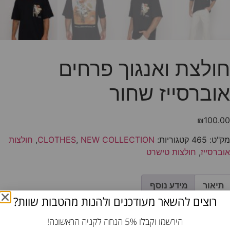
חולצת ואנגוך פרחים
אוברסייז שחור
₪
100.00
מק"ט:
465
קטגוריות:
NEW COLLECTION
,
CLOTHES
,
חולצות
אוברסייז
,
חולצות טישרט
תיאור
מידע נוסף
רוצים להשאר מעודכנים ולהנות מהטבות שוות?
תיאור
הירשמו וקבלו 5% הנחה לקניה הראשונה!