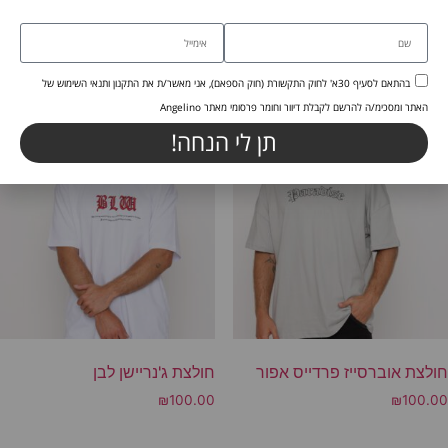
חולצת ואנגוך פרחים אוברסייז
מוצרים קשורים
בהתאם לסעיף 30א' לחוק התקשורת (חוק הספאם), אני מאשר/ת את התקנון ותנאי השימוש של
האתר ומסכימ/ה להרשם לקבלת דיוור וחומר פרסומי מאתר Angelino
תן לי הנחה!
חולצת אוברסייז פרדייס אפור
חולצת ג'נריישן לבן
₪
100.00
₪
100.00