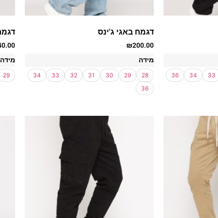
דגמח באגי ג'ינס
דגמח
40.00
₪
200.00
מידה
מידה
29
34
33
32
31
30
29
28
36
34
33
36