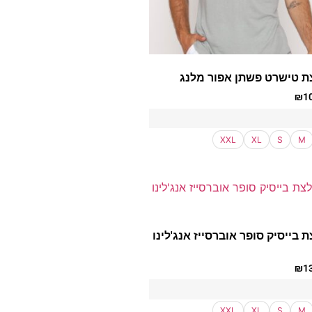
ת טישרט פשתן אפור מלנג
₪
1
XXL
XL
S
M
 בייסיק סופר אוברסייז אנג'לינו
₪
1
XXL
XL
S
M