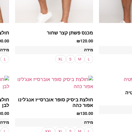
מכנס פשתן קצר שחור
חולצ
00.00
₪
120.00
מידה
מידה
L
XL
S
M
L
יה
חולצת ביסיק סופר אוברסייז אנג'לינו
חולצת
אפור כהה
לבן
30.00
₪
130.00
מידה
מידה
L
XXL
XL
S
M
L