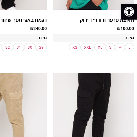
פתח סרגל נגישות
חולצת פרפר ורודוייד ירוק
דגמח באגי תפר שחור
₪
240.00
₪
100.00
מידה
מידה
32
31
30
29
XS
XXL
XL
S
M
L