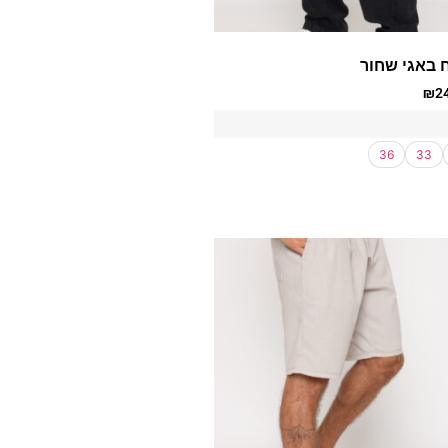
 באגי שחור
₪
2
36
33