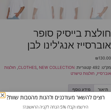
חולצת בייסיק סופר
אוברסייז אנג'לינו לבן
₪
130.00
מק"ט:
492
קטגוריות:
NEW COLLECTION
,
CLOTHES
,
חולצות
אוברסייז
,
חולצות טישרט
תיאור
מידע נוסף
רוצים להשאר מעודכנים ולהנות מהטבות שוות?
תיאור
הירשמו וקבלו 5% הנחה לקניה הראשונה!