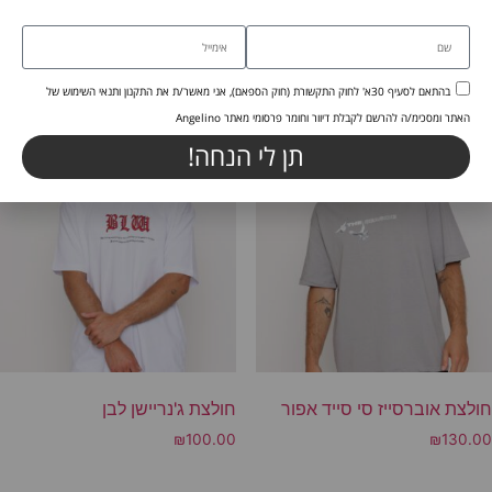
חולצת בייסיק אוברסייז אבן
מוצרים קשורים
בהתאם לסעיף 30א' לחוק התקשורת (חוק הספאם), אני מאשר/ת את התקנון ותנאי השימוש של
האתר ומסכימ/ה להרשם לקבלת דיוור וחומר פרסומי מאתר Angelino
תן לי הנחה!
חולצת אוברסייז סי סייד אפור
חולצת ג'נריישן לבן
₪
100.00
₪
130.00