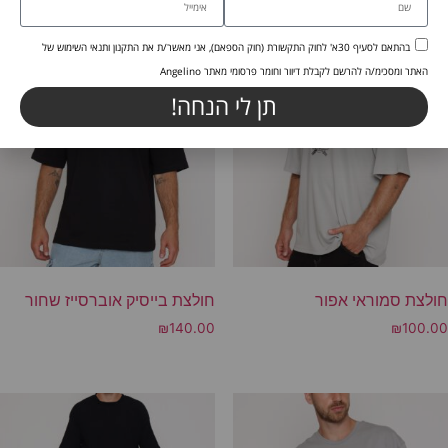
מוצרים קשורים
בהתאם לסעיף 30א' לחוק התקשורת (חוק הספאם), אני מאשר/ת את התקנון ותנאי השימוש של
האתר ומסכימ/ה להרשם לקבלת דיוור וחומר פרסומי מאתר Angelino
תן לי הנחה!
חולצת סמוראי אפור
חולצת בייסיק אוברסייז שחור
₪
140.00
₪
100.00