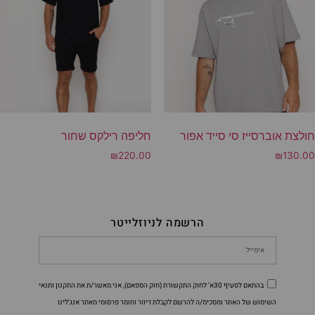
חולצת אוברסייז סי סייד אפור
חליפה רילקס שחור
₪
220.00
₪
130.00
הרשמה לניוזלייטר
בהתאם לסעיף 30א' לחוק התקשורת (חוק הספאם), אני מאשר/ת את התקנון ותנאי
השימוש של האתר ומסכימ/ה להרשם לקבלת דיוור וחומר פרסומי מאתר אנג'לינו